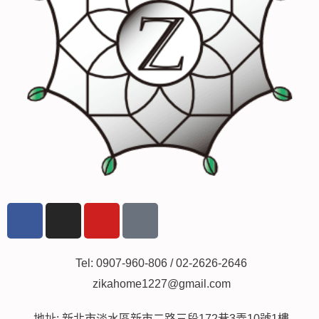
F
I
Y
L
a
n
o
i
c
s
u
n
e
t
t
e
Tel: 0907-960-806 / 02-2626-2646
b
a
u
zikahome1227@gmail.com
o
g
b
o
r
e
地址: 新北市淡水區新市二路三段172巷3弄10號1樓