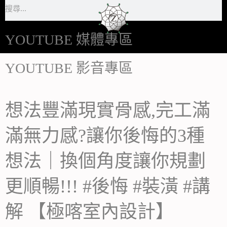
搜
跳
尋
至
主
YOUTUBE 媒體專區
要
YOUTUBE 影音專區
內
容
想法豐滿現實骨感,完工滿
滿無力感?讓你後悔的3種
想法｜換個角度讓你規劃
更順暢!!! #後悔 #裝潢 #講
解 【極喀室內設計】