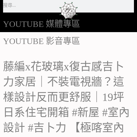
搜
跳
尋
至
主
YOUTUBE 媒體專區
要
YOUTUBE 影音專區
內
容
藤編x花玻璃x復古感吉卜
力家居｜不裝電視牆？這
樣設計反而更舒服｜19坪
日系住宅開箱 #新屋 #室內
設計 #吉卜力 【極喀室內