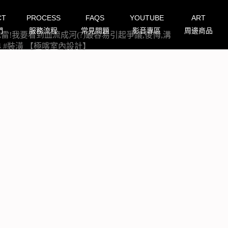
CT
PROCESS
FAQS
YOUTUBE
ART
們
服務流程
常見問題
影音專區
周邊商品
!我要看到血流成河(?)最容易引起爭議,後悔,溝
24 #裝潢 【極喀室內設計】