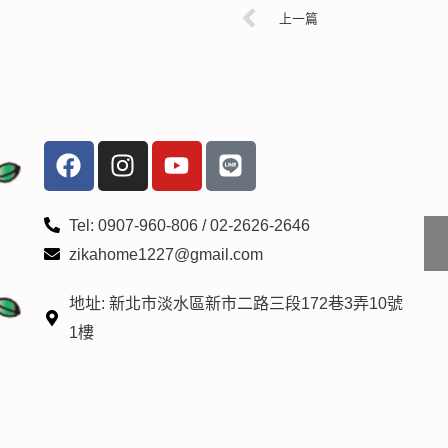
上一篇
上一頁
F
I
Y
L
a
n
o
i
c
s
u
n
e
t
t
e
Tel: 0907-960-806 / 02-2626-2646
b
a
u
zikahome1227@gmail.com
o
g
b
o
r
e
地址: 新北市淡水區新市二路三段172巷3弄10號
k
a
1樓
m