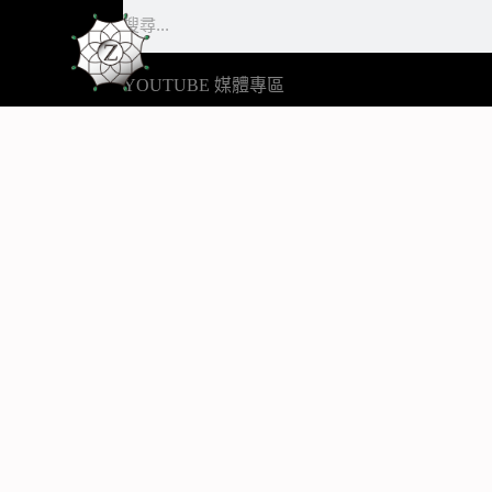
搜
跳
尋
至
主
YOUTUBE 媒體專區
要
內
容