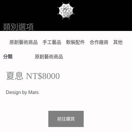
跳
至
主
類別選項
要
內
原創藝術商品
手工藝品
軟裝配件
合作廠商
其他
容
分類
原創藝術商品
夏息 NT$8000
Design by Mars
前往購買